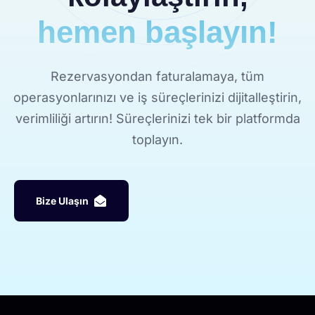
hemen başlayın!
Rezervasyondan faturalamaya, tüm
operasyonlarınızı ve iş süreçlerinizi dijitalleştirin,
verimliliği artırın! Süreçlerinizi tek bir platformda
toplayın.
B
i
z
e
U
l
a
ş
ı
n