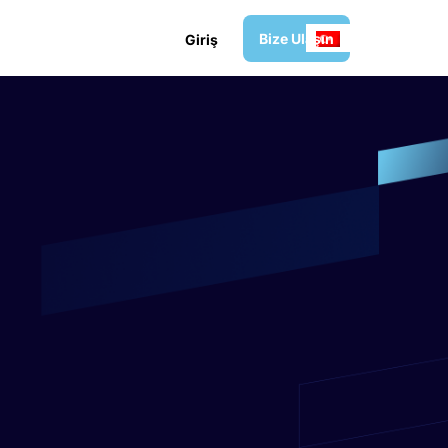
B
i
z
e
U
l
a
ş
ı
n
G
i
r
i
ş