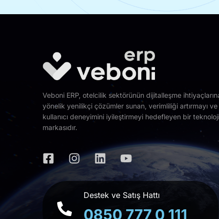
Veboni ERP, otelcilik sektörünün dijitalleşme ihtiyaçların
yönelik yenilikçi çözümler sunan, verimliliği artırmayı ve
kullanıcı deneyimini iyileştirmeyi hedefleyen bir teknoloj
markasıdır.
Destek ve Satış Hattı
0850 777 0 111