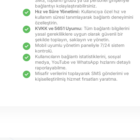
SMS, toplantı grubu ya da personel girişleriyle
bağlantıyı kolaylaştırabilirsiniz.
Hız ve Süre Yönetimi:
Kullanıcıya özel hız ve
kullanım süresi tanımlayarak bağlantı deneyimini
özelleştirin.
KVKK ve 5651 Uyumu:
Tüm bağlantı bilgilerini
yasal gerekliliklere uygun olarak güvenli bir
şekilde toplayın, saklayın ve yönetin.
Mobil uyumlu yönetim paneliyle 7/24 sistem
kontrolü.
Kullanıcıların bağlantı istatistiklerini, sosyal
medya, YouTube ve WhatsApp hızlarını detaylı
raporlayabilme.
Misafir verilerini toplayarak SMS gönderimi ve
kişiselleştirilmiş hizmet fırsatları yaratma.