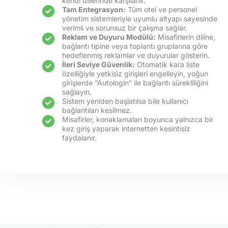
kendi dillerinde karşılanır.
Tam Entegrasyon:
Tüm otel ve personel
yönetim sistemleriyle uyumlu altyapı sayesinde
verimli ve sorunsuz bir çalışma sağlar.
Reklam ve Duyuru Modülü:
Misafirlerin diline,
bağlantı tipine veya toplantı gruplarına göre
hedeflenmiş reklamlar ve duyurular gösterin.
İleri Seviye Güvenlik:
Otomatik kara liste
özelliğiyle yetkisiz girişleri engelleyin, yoğun
girişlerde “Autologin” ile bağlantı sürekliliğini
sağlayın.
Sistem yeniden başlatılsa bile kullanıcı
bağlantıları kesilmez.
Misafirler, konaklamaları boyunca yalnızca bir
kez giriş yaparak internetten kesintisiz
faydalanır.