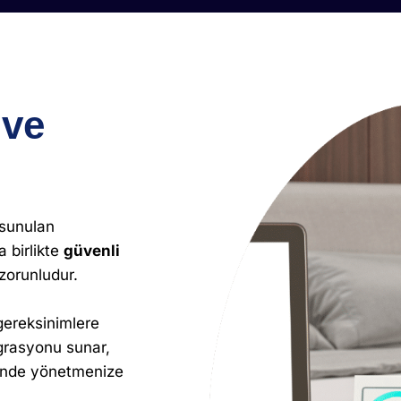
ve
 sunulan
a birlikte
güvenli
zorunludur.
gereksinimlere
grasyonu sunar,
sinde yönetmenize