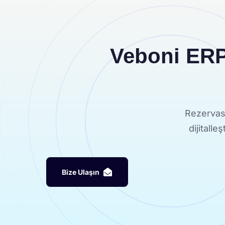
Veboni ERP 
Rezervasy
dijitalle
B
i
z
e
U
l
a
ş
ı
n