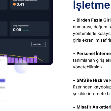
İşletme
•
Birden Fazla Gir
numarası, doğum tar
yöntemlerle kolayca
giriş ekranı misafir
•
Personel İnterne
tanımlanan giriş ekr
yönetebilirsiniz.
•
SMS ile Hızlı ve 
üzerinden kaydolup 
şekilde internete ba
•
Misafir Anketleri