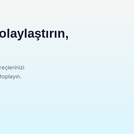
laylaştırın,
eçlerinizi
 toplayın.