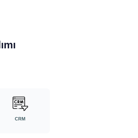
lımı
CRM