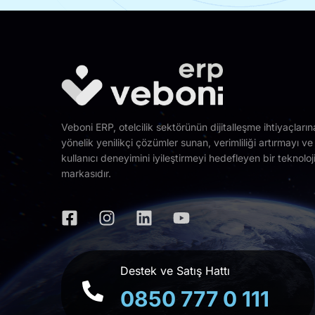
Veboni ERP, otelcilik sektörünün dijitalleşme ihtiyaçların
yönelik yenilikçi çözümler sunan, verimliliği artırmayı ve
kullanıcı deneyimini iyileştirmeyi hedefleyen bir teknoloj
markasıdır.
Destek ve Satış Hattı
0850 777 0 111