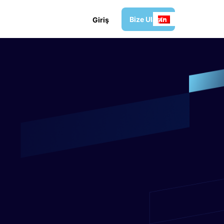
B
i
z
e
U
l
a
ş
ı
n
G
i
r
i
ş