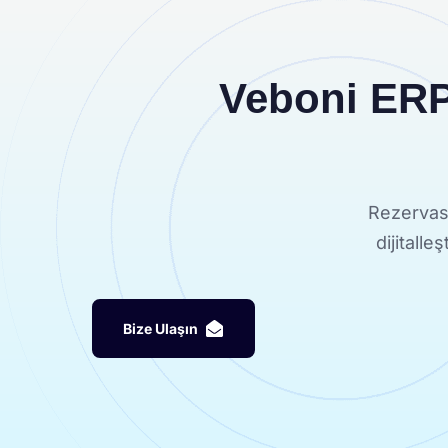
Veboni ERP 
Rezervasy
dijitalle
B
i
z
e
U
l
a
ş
ı
n