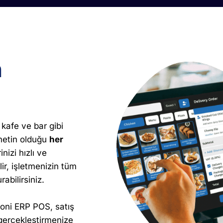
n
kafe ve bar gibi
rnetin olduğu
her
nizi hızlı ve
ir, işletmenizin tüm
rabilirsiniz.
oni ERP POS, satış
 gerçekleştirmenize