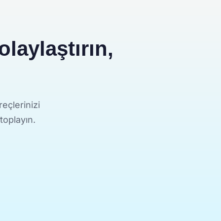
laylaştırın,
eçlerinizi
 toplayın.