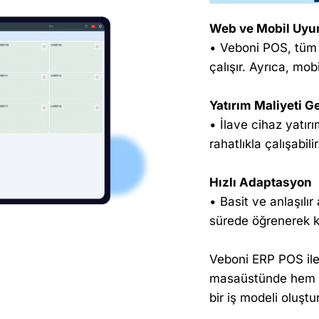
Web ve Mobil Uyu
• Veboni POS, tüm 
çalışır. Ayrıca, mobi
Yatırım Maliyeti G
• İlave cihaz yatır
rahatlıkla çalışabilir
Hızlı Adaptasyon
• Basit ve anlaşılı
sürede öğrenerek k
Veboni ERP POS ile
masaüstünde hem de
bir iş modeli oluştur