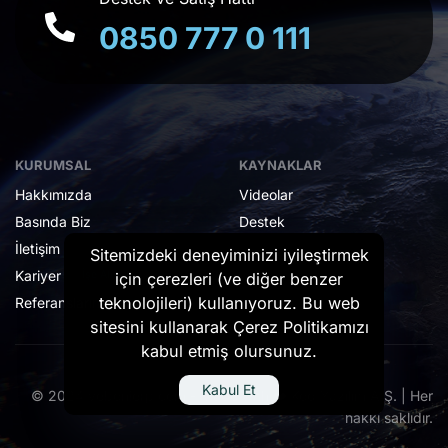
0850 777 0 111
KURUMSAL
KAYNAKLAR
Hakkımızda
Videolar
Basında Biz
Destek
İletişim
Sitemizdeki deneyiminizi iyileştirmek
Kariyer
İşe Alım
için çerezleri (ve diğer benzer
teknolojileri) kullanıyoruz. Bu web
Referanslarımız
sitesini kullanarak Çerez Politikamızı
kabul etmiş olursunuz.
Kabul Et
© 2024 vebonierp.com - Made with ❤️ Kod Yazılım A.Ş. | Her
hakkı saklıdır.