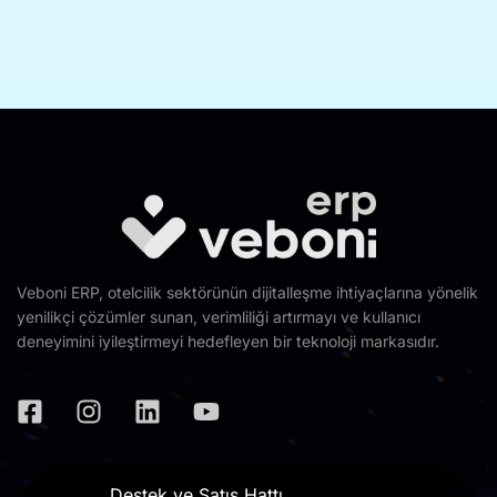
Veboni ERP, otelcilik sektörünün dijitalleşme ihtiyaçlarına yönelik
yenilikçi çözümler sunan, verimliliği artırmayı ve kullanıcı
deneyimini iyileştirmeyi hedefleyen bir teknoloji markasıdır.
Destek ve Satış Hattı