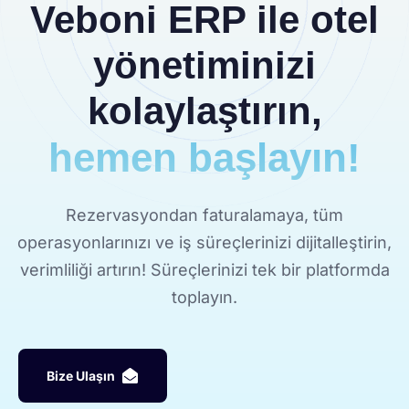
Veboni ERP ile otel
yönetiminizi
kolaylaştırın,
hemen başlayın!
Rezervasyondan faturalamaya, tüm
operasyonlarınızı ve iş süreçlerinizi dijitalleştirin,
verimliliği artırın! Süreçlerinizi tek bir platformda
toplayın.
B
i
z
e
U
l
a
ş
ı
n