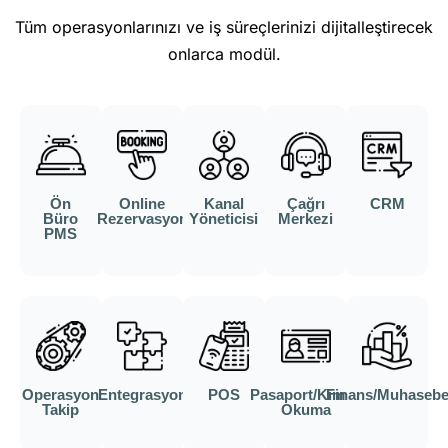
Tüm operasyonlarınızı ve iş süreçlerinizi dijitalleştirecek
onlarca modül.
Ön
Online
Kanal
Çağrı
CRM
Büro
Rezervasyon
Yöneticisi
Merkezi
PMS
Operasyon
Entegrasyon
POS
Pasaport/Kimlik
Finans/Muhaseb
Takip
Okuma