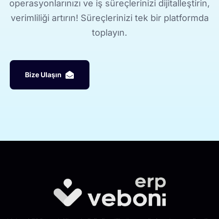
operasyonlarınızı ve iş süreçlerinizi dijitalleştirin,
verimliliği artırın! Süreçlerinizi tek bir platformda
toplayın.
B
i
z
e
U
l
a
ş
ı
n