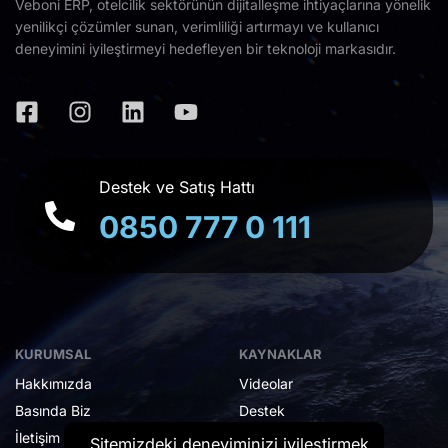
Veboni ERP, otelcilik sektörünün dijitalleşme ihtiyaçlarına yönelik
yenilikçi çözümler sunan, verimliliği artırmayı ve kullanıcı
deneyimini iyileştirmeyi hedefleyen bir teknoloji markasıdır.
Destek ve Satış Hattı
0850 777 0 111
KURUMSAL
KAYNAKLAR
Hakkımızda
Videolar
Basında Biz
Destek
İletişim
Sitemizdeki deneyiminizi iyileştirmek