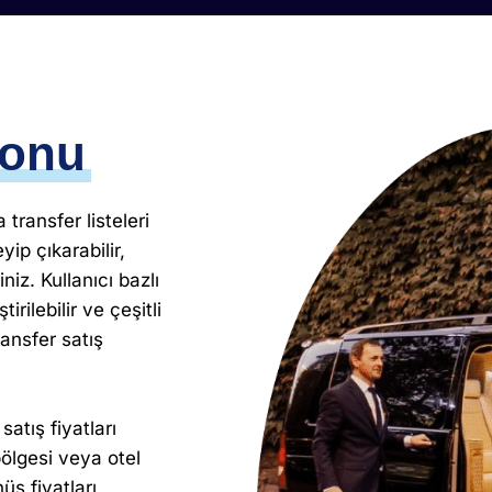
yonu
transfer listeleri
yip çıkarabilir,
iniz. Kullanıcı bazlı
rilebilir ve çeşitli
ransfer satış
atış fiyatları
 bölgesi veya otel
üş fiyatları