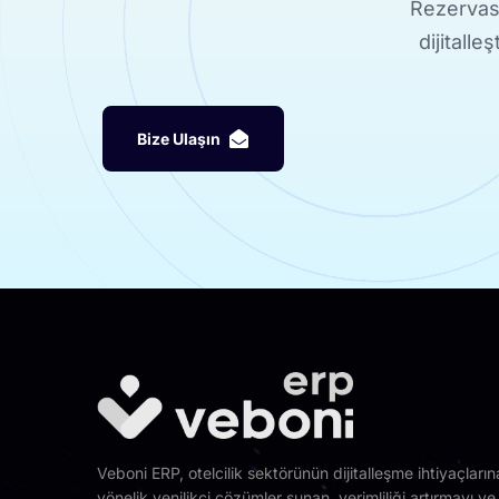
Rezervasy
dijitalle
B
i
z
e
U
l
a
ş
ı
n
Veboni ERP, otelcilik sektörünün dijitalleşme ihtiyaçların
yönelik yenilikçi çözümler sunan, verimliliği artırmayı ve