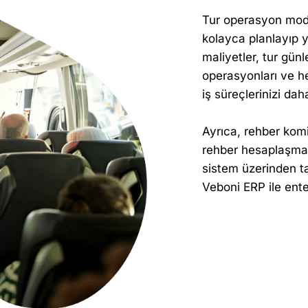
Tur operasyon modü
kolayca planlayıp y
maliyetler, tur günl
operasyonları ve he
iş süreçlerinizi daha
Ayrıca, rehber komi
rehber hesaplaşmal
sistem üzerinden ta
Veboni ERP ile ent