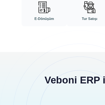
E-Dönüşüm
Tur Satışı
Veboni ERP il