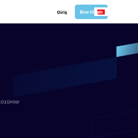
B
i
z
e
U
l
a
ş
ı
n
G
i
r
i
ş
çözümler